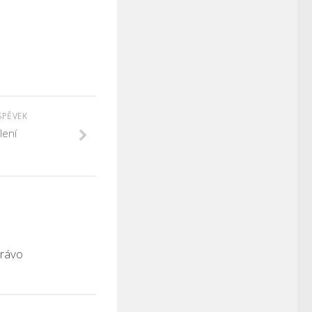
SPĚVEK
lení
právo