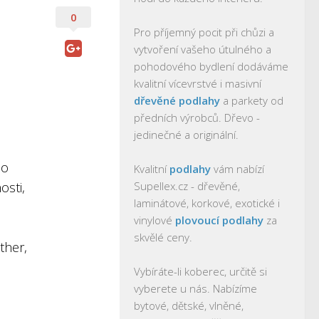
0
Pro příjemný pocit při chůzi a
vytvoření vašeho útulného a
pohodového bydlení dodáváme
kvalitní vícevrstvé i masivní
dřevěné podlahy
a parkety od
předních výrobců. Dřevo -
jedinečné a originální.
ho
Kvalitní
podlahy
vám nabízí
osti,
Supellex.cz - dřevěné,
laminátové, korkové, exotické i
vinylové
plovoucí podlahy
za
skvělé ceny.
ther,
Vybíráte-li koberec, určitě si
vyberete u nás. Nabízíme
bytové, dětské, vlněné,