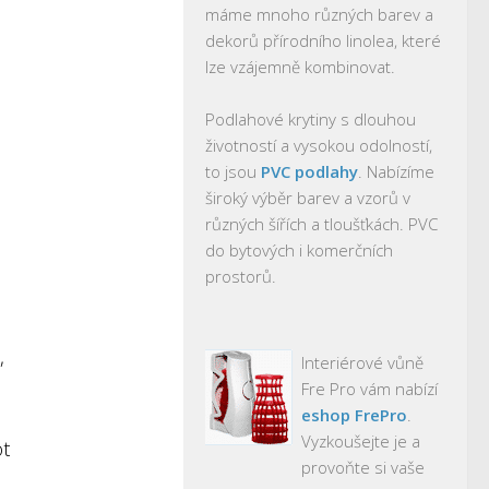
máme mnoho různých barev a
dekorů přírodního linolea, které
lze vzájemně kombinovat.
Podlahové krytiny s dlouhou
životností a vysokou odolností,
to jsou
PVC podlahy
. Nabízíme
široký výběr barev a vzorů v
různých šířích a tloušťkách. PVC
do bytových i komerčních
prostorů.
,
Interiérové vůně
Fre Pro vám nabízí
eshop FrePro
.
Vyzkoušejte je a
ot
provoňte si vaše