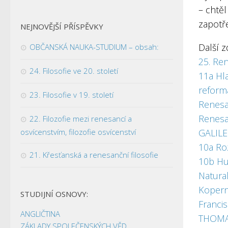
– chtě
zapotře
NEJNOVĚJŠÍ PŘÍSPĚVKY
Další 
OBČANSKÁ NAUKA-STUDIUM – obsah:
25. Ren
24. Filosofie ve 20. století
11a Hla
reform
23. Filosofie v 19. století
Renesa
Renesan
22. Filozofie mezi renesancí a
osvícenstvím, filozofie osvícenství
GALILE
10a Ro
21. Křesťanská a renesanční filosofie
10b Hu
Natural
Kopern
STUDIJNÍ OSNOVY:
Franci
ANGLIČTINA
THOM
ZÁKLADY SPOLEČENSKÝCH VĚD