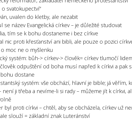
cký reformátor, zakladatel německého protestantství
 o svatokupectví“
ván, uvalen do kletby, ale nezabit
ul se název Evangelická církev – je důležité studovat
lia, tím se k bohu dostaneme i bez církve
al nic proti křesťanství ani bibli, ale pouze o pozici církv
 o moc ne o myšlenku
ický systém: bůh-> církev-> člověk= církev tlumočí lidem
 člověk odpuštění od boha musí napřed k církvi a pak s
 bohu dostane
stantský systém: vše obchází, hlavní je bible; já věřím, kr
– není ji třeba a nevíme-li si rady – můžeme jít k církvi, a
olně
r byl proti církvi – chtěl, aby se obcházela, církev už ne
 ale slouží = základní znak Luteránství