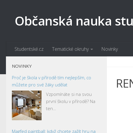
Občanská nauka st
Studentské.cz
Tematické okruhy
Novinky
NOVINKY
Proč je škola v přírodě tím nejlepším, co
RE
můžete pro své žáky udělat
Vzpomínáte si na svou
první školu v přírodě? Na
ten…
Magfed paintball: když chcete zažít hru na