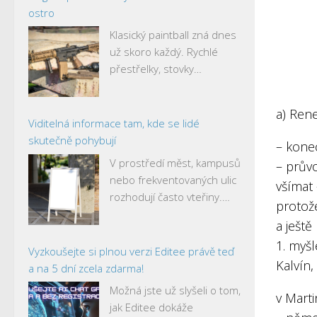
ostro
Klasický paintball zná dnes
už skoro každý. Rychlé
přestřelky, stovky…
a) Rene
Viditelná informace tam, kde se lidé
skutečně pohybují
– konec
V prostředí měst, kampusů
– průvo
nebo frekventovaných ulic
všímat 
rozhodují často vteřiny.…
protož
a ještě
1. myšl
Vyzkoušejte si plnou verzi Editee právě teď
Kalvín,
a na 5 dní zcela zdarma!
Možná jste už slyšeli o tom,
v Marti
jak Editee dokáže