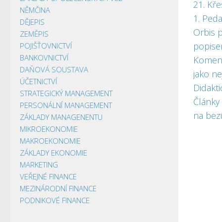
21. Kře
NĚMČINA
1. Peda
DĚJEPIS
Orbis p
ZEMĚPIS
popise
POJIŠŤOVNICTVÍ
BANKOVNICTVÍ
Komens
DAŇOVÁ SOUSTAVA
jako ne
ÚČETNICTVÍ
Didakti
STRATEGICKÝ MANAGEMENT
Články
PERSONÁLNÍ MANAGEMENT
na bez
ZÁKLADY MANAGENENTU
MIKROEKONOMIE
MAKROEKONOMIE
ZÁKLADY EKONOMIE
MARKETING
VEŘEJNÉ FINANCE
MEZINÁRODNÍ FINANCE
PODNIKOVÉ FINANCE