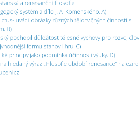
sťanská a renesanční filosofie
gogický systém a dílo J. A. Komenského. A)
ictus- uvádí obrázky různých tělocvičných činností s
m. B)
ký pochopil důležitost tělesné výchovy pro rozvoj člo
jvhodnější formu stanovil hru. C)
cké principy jako podmínka účinnosti výuky. D)
 na hledaný výraz „Filosofie období renesance“ nalezne
uceni.cz