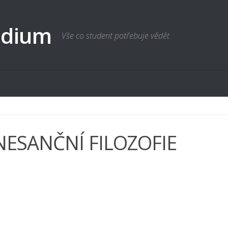
udium
Vše co student potřebuje vědět
NESANČNÍ FILOZOFIE