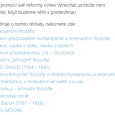
l pomocí své reformy církev vynechat, protože není
bí, když budeme věřit v predestinaci
zdroje o tomto tématu naleznete zde:
esanční filozofie
vní představitelé humanistické a renesanční filosofie;
ace, nauka o státu, nauka o idolech
nce a humanismus (14. – 16.století)
ční „přírodní“ filosofie
O GALILEI (1564 – 1642)
zvoj evropské filosofie v období humanismu a renesan
manismus a renesance ve světě a u nás
ismus – přírodní filozofie
íkovský obrat
s Bacon (1561 – 1626)
AS MOORE