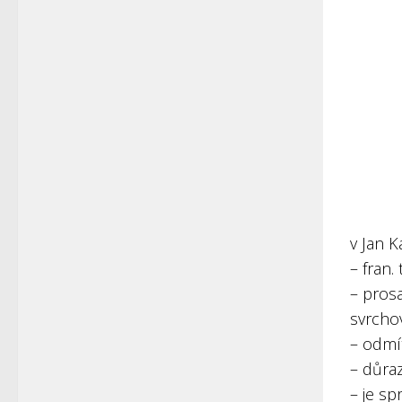
v Jan K
– fran.
– prosa
svrcho
– odmít
– důraz
– je sp