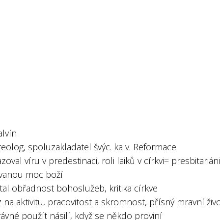
alvín
 teolog, spoluzakladatel švýc. kalv. Reformace
zoval víru v predestinaci, roli laiků v církvi= presbitariáni
vanou moc boží
al obřadnost bohoslužeb, kritika církve
 na aktivitu, pracovitost a skromnost, přísný mravní živ
rávné použít násilí, když se někdo proviní