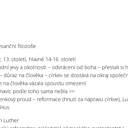
sanční filozofie
 13. století, hlavně 14-16. století
dní jevy a okolnosti: – odvrácení od boha – přestali si 
– důraz na člověka – církev se dostává na okraj společn
e na člověka vázala spoustu omezení
 navíc podle toho sama nežila =>
enkový proud – reformace (hnutí za nápravu církve), Lu
 Hus
n Luther