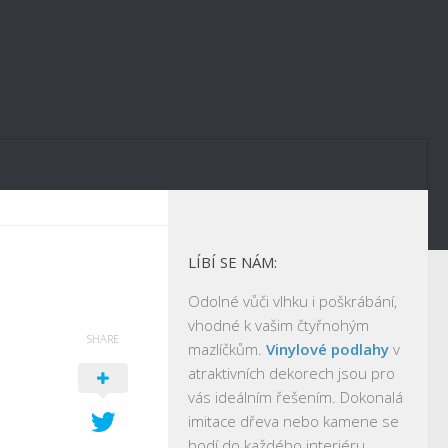
LÍBÍ SE NÁM:
Odolné vůči vlhku i poškrábání,
vhodné k vašim čtyřnohým
SHARE
mazlíčkům.
Vinylové podlahy
v
atraktivních dekorech jsou pro
vás ideálním řešením. Dokonalá
imitace dřeva nebo kamene se
hodí do každého interiéru.