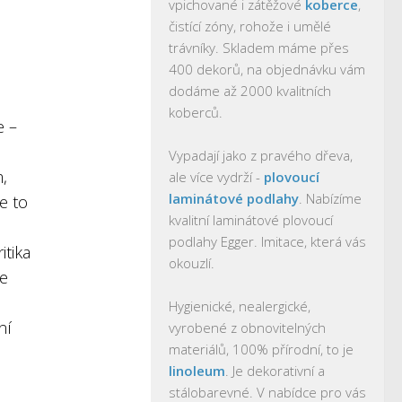
vpichované i zátěžové
koberce
,
čistící zóny, rohože i umělé
trávníky. Skladem máme přes
400 dekorů, na objednávku vám
dodáme až 2000 kvalitních
koberců.
e –
Vypadají jako z pravého dřeva,
,
ale více vydrží -
plovoucí
laminátové podlahy
. Nabízíme
e to
kvalitní laminátové plovoucí
podlahy Egger. Imitace, která vás
itika
okouzlí.
le
Hygienické, nealergické,
ní
vyrobené z obnovitelných
materiálů, 100% přírodní, to je
linoleum
. Je dekorativní a
stálobarevné. V nabídce pro vás