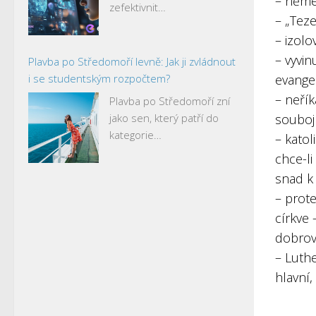
– něme
zefektivnit…
– „Teze
– izolo
– vyvin
Plavba po Středomoří levně: Jak ji zvládnout
i se studentským rozpočtem?
evange
– neřík
Plavba po Středomoří zní
jako sen, který patří do
souboj
kategorie…
– katol
chce-li
snad k
– prote
církve 
dobrov
– Luthe
hlavní,